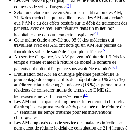
Les AM peuvent gérer jusqu'à 62 % de tous les cas dans des
[3]
contextes de soins d'urgence
.
Selon une étude menée en Ontario sur l'utilisation des AM,
71 % des médecins qui travaillent avec des AM ont déclaré
que l’AM a eu des effets positifs sur le débit de traitement des
patients, avec de meilleurs résultats dans un milieu non
[4]
hospitalier que dans un contexte hospitalier
.
Cette même étude a révélé que 95 % des médecins qui
travaillent avec des AM ont noté qu’un AM leur permet de
[5]
fournir des soins de santé de façon plus efficace
.
Au service d'urgence, les AM peuvent réduire de 1,9 fois les
temps d'attente et aider à réduire de moitié le nombre de
[6]
patients qui quittent l'urgence sans avoir été examinés
.
L'utilisation des AM en chirurgie générale peut réduire le
pourcentage de congés tardifs de l'hôpital (de 20 % à 0,5 %),
améliorer le taux de congés précoces (16 %) et permettre aux
résidents de consacrer moins de temps aux DME (21
[7]
heures/semaine vs 31 heures/semaine)
.
Les AM ont la capacité d’augmenter le rendement chirurgical
d'arthroplasties primaires de 42 % par année et de réduire de
14 semaines les temps d'attente pour les interventions
chirurgicales.
Les AM employés dans le service des maladies infectieuses
permettent de réduire le délai de consultation de 21,4 heures à