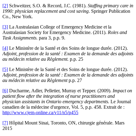
[2]
Schweitzer, S.O. & Record, J.C. (1981).
Staffing primary care in
1990: physician replacement and cost saving
. Springer Publication
Co., New York.
[3]
La Australasian College of Emergency Medicine et la
Australasian Society for Emergency Medicine. (2011).
Roles and
Task Assignments.
para 3, p.p. 9.
[4]
Le Ministère de la Santé et des Soins de longue durée. (2012).
Adjoint, profession de la santé : Examen de la demande des adjoints
au médecin relative au Règlement.
p.p. 25
[5]
Le Ministère de la Santé et des Soins de longue durée. (2012).
Adjoint, profession de la santé : Examen de la demande des adjoints
au médecin relative au Règlement
p.p. 27
[6]
Ducharme, Adler, Pelletier, Murray et Tepper. (2009).
Impact on
patient flow after the integration of nurse practitioners and
physician assistants in Ontario emergency departments.
Le Journal
canadien de la médecine d'urgence, Vol. 5, p.p. 458. Extrait de :
http://www.cjem-online.ca/v11/n5/p455
[7]
Hôpital Mount Sinai, Toronto, ON, chirurgie générale. Mars
2015