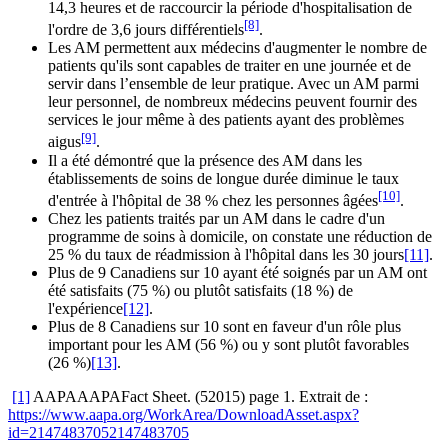
14,3 heures et de raccourcir la période d'hospitalisation de
[8]
l'ordre de 3,6 jours différentiels
.
Les AM permettent aux médecins d'augmenter le nombre de
patients qu'ils sont capables de traiter en une journée et de
servir dans l’ensemble de leur pratique. Avec un AM parmi
leur personnel, de nombreux médecins peuvent fournir des
services le jour même à des patients ayant des problèmes
[9]
aigus
.
Il a été démontré que la présence des AM dans les
établissements de soins de longue durée diminue le taux
[10]
d'entrée à l'hôpital de 38 % chez les personnes âgées
.
Chez les patients traités par un AM dans le cadre d'un
programme de soins à domicile, on constate une réduction de
25 % du taux de réadmission à l'hôpital dans les 30 jours
[11]
.
Plus de 9 Canadiens sur 10 ayant été soignés par un AM ont
été satisfaits (75 %) ou plutôt satisfaits (18 %) de
l'expérience
[12]
.
Plus de 8 Canadiens sur 10 sont en faveur d'un rôle plus
important pour les AM (56 %) ou y sont plutôt favorables
(26 %)
[13]
.
[1]
AAPAAAPAFact Sheet. (52015) page 1. Extrait de :
https://www.aapa.org/WorkArea/DownloadAsset.aspx?
id=21474837052147483705