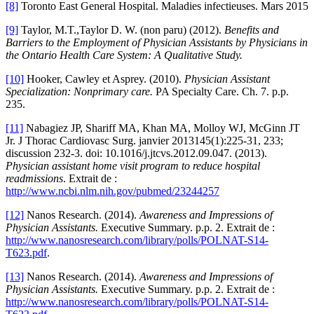
[8]
Toronto East General Hospital. Maladies infectieuses. Mars 2015
[9]
Taylor, M.T.,Taylor D. W. (non paru) (2012).
Benefits and
Barriers to the Employment of Physician Assistants by Physicians in
the Ontario Health Care System: A Qualitative Study.
[10]
Hooker, Cawley et Asprey. (2010).
Physician Assistant
Specialization: Nonprimary care.
PA Specialty Care. Ch. 7. p.p.
235.
[11]
Nabagiez JP, Shariff MA, Khan MA, Molloy WJ, McGinn JT
Jr. J Thorac Cardiovasc Surg. janvier 2013145(1):225-31, 233;
discussion 232-3. doi: 10.1016/j.jtcvs.2012.09.047. (2013).
Physician assistant home visit program to reduce hospital
readmissions
. Extrait de :
http://www.ncbi.nlm.nih.gov/pubmed/23244257
[12]
Nanos Research. (2014).
Awareness and Impressions of
Physician Assistants.
Executive Summary. p.p. 2. Extrait de :
http://www.nanosresearch.com/library/polls/POLNAT-S14-
T623.pdf
.
[13]
Nanos Research. (2014).
Awareness and Impressions of
Physician Assistants.
Executive Summary. p.p. 2. Extrait de :
http://www.nanosresearch.com/library/polls/POLNAT-S14-